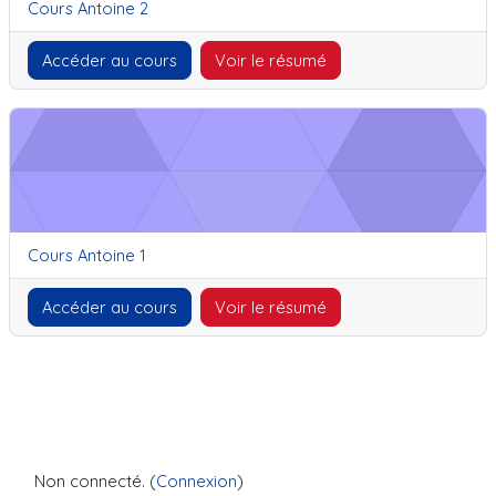
Nom du cours
Cours Antoine 2
Accéder au cours
Voir le résumé
Cours Antoine 1
Nom du cours
Cours Antoine 1
Accéder au cours
Voir le résumé
Non connecté. (
Connexion
)