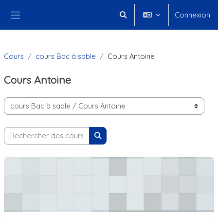
Passer au contenu principal
Connexion
Activer/désactiver la saisie 
Panneau latéral
Cours
cours Bac à sable
Cours Antoine
Cours Antoine
Catégories de cours
Rechercher des cours
Rechercher des cours
Cours Antoine 2