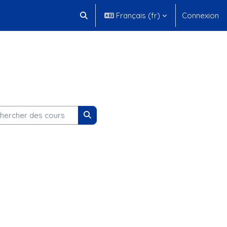
Français ‎(fr)‎
Connexion
Activer/désactiver la saisie de recherche
rcher des cours
Rechercher des cours