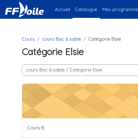
Passer au contenu principal
Accueil
Catalogue
Mes programmes
Cours
cours Bac à sable
Catégorie Elsie
Catégorie Elsie
Catégories de cours
Cours B
Nom du cours
Cours B