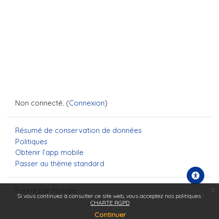
Non connecté. (
Connexion
)
Résumé de conservation de données
Politiques
Obtenir l’app mobile
Passer au thème standard
x
Fourni par
Moodle
Si vous continuez à consulter ce site web, vous acceptez nos politiques :
CHARTE RGPD
Continuer