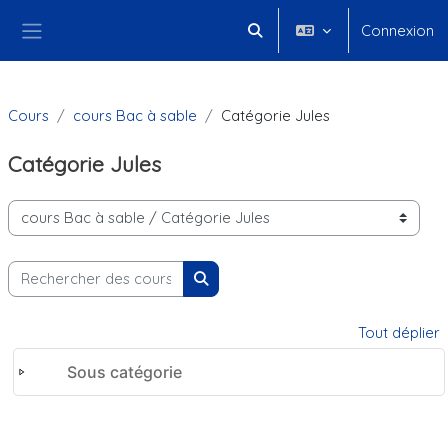
Passer au contenu principal
Connexion
Activer/désactiver la saisie 
Panneau latéral
Cours
cours Bac à sable
Catégorie Jules
Catégorie Jules
Catégories de cours
Rechercher des cours
Rechercher des cours
Tout déplier
Sous catégorie