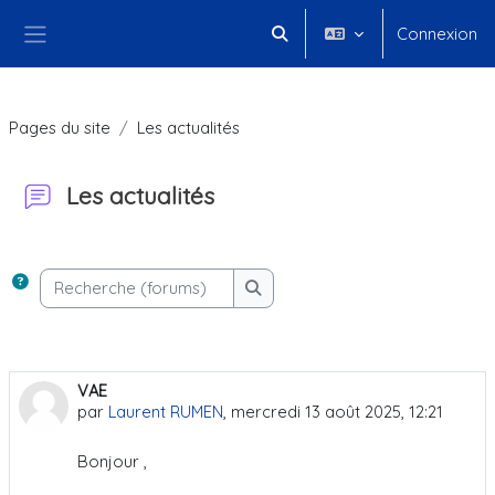
Passer au contenu principal
Connexion
Activer/désactiver la saisie 
Panneau latéral
Pages du site
Les actualités
Les actualités
Conditions d’achèvement
Recherche (forums)
Recherche (forums)
VAE
par
Laurent RUMEN
,
mercredi 13 août 2025, 12:21
Bonjour ,